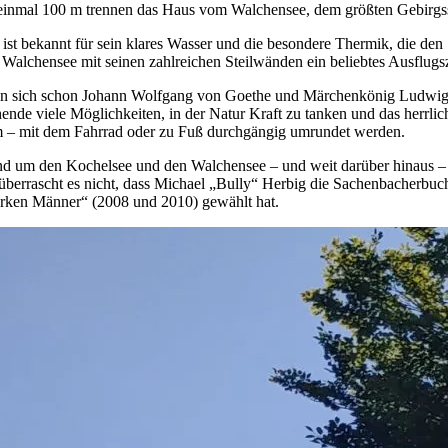
 einmal 100 m trennen das Haus vom Walchen­see, dem größten Gebirgs
 ist bekannt für sein klares Wasser und die besondere Thermik, die d
 Walchensee mit seinen zahlreichen Steilwänden ein beliebtes Ausflugsz
n sich schon Johann Wolfgang von Goethe und Märchenkönig Ludwig II
hende viele Möglichkeiten, in der Natur Kraft zu tanken und das herrl
m – mit dem Fahrrad oder zu Fuß durchgängig umrundet werden.
nd um den Kochelsee und den Walchensee – und weit darüber hinaus –
überrascht es nicht, dass Michael „Bully“ Herbig die Sachenbacherbuc
tarken Männer“ (2008 und 2010) gewählt hat.