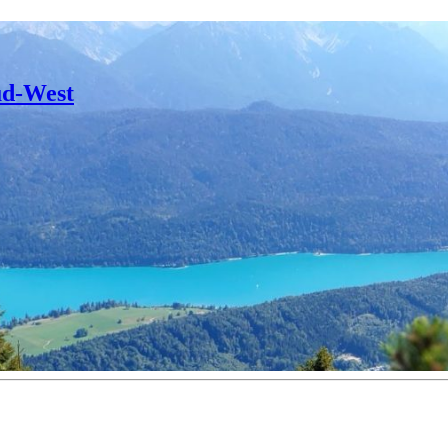
üd-West