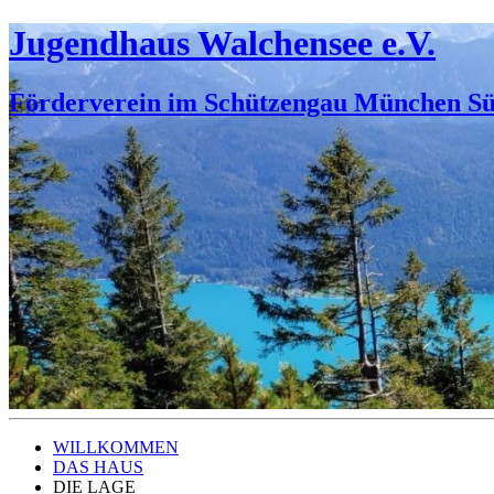
Jugendhaus Walchensee e.V.
Förderverein im Schützengau München S
WILLKOMMEN
DAS
HAUS
DIE
LAGE